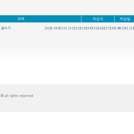
제목
작성자
작성일
글쓰기
[이전 10개]
[1]
..
[11]
[12]
[13]
[14]
[15]
[16]
[17]
[18]
19
[20]
..
[1