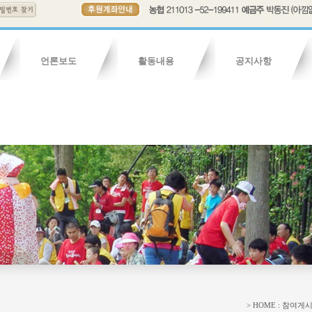
언론보도
활동내용
공지사항
연혁
보도기사
조직도
보도영상
회칙
활동내용
활동영상
활동사진
자유게시판
청소년게시
> HOME : 참여게시