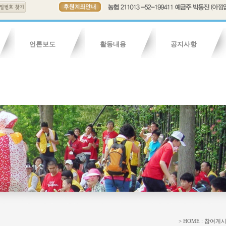
언론보도
활동내용
공지사항
연혁
보도기사
조직도
보도영상
회칙
활동내용
활동영상
활동사진
자유게시판
청소년게시
> HOME : 참여게시