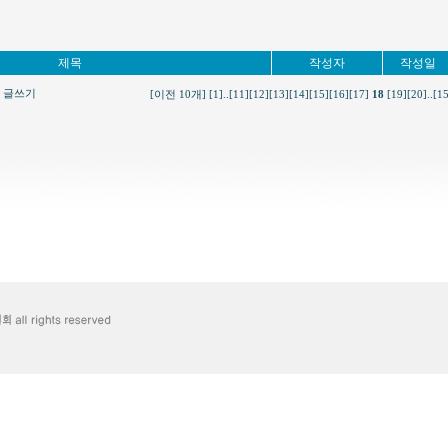
제목
작성자
작성일
글쓰기
[이전 10개]
[1]
..
[11]
[12]
[13]
[14]
[15]
[16]
[17]
18
[19]
[20]
..
[1