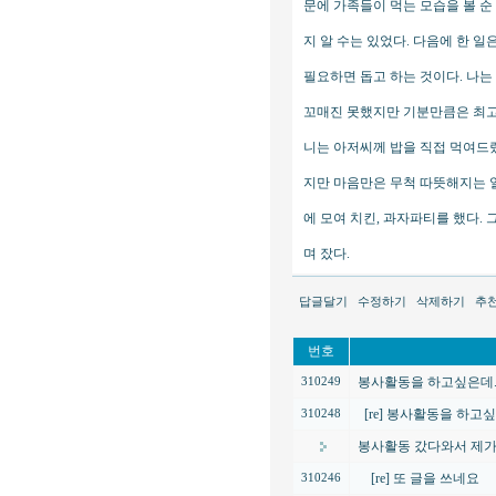
문에 가족들이 먹는 모습을 볼 
지 알 수는 있었다. 다음에 한 
필요하면 돕고 하는 것이다. 나는
꼬매진 못했지만 기분만큼은 최고
니는 아저씨께 밥을 직접 먹여드
지만 마음만은 무척 따뜻해지는 일
에 모여 치킨, 과자파티를 했다.
며 잤다.
답글달기
수정하기
삭제하기
추천
번호
봉사활동을 하고싶은데..
310249
[re] 봉사활동을 하고싶은
310248
봉사활동 갔다와서 제가 직
[re] 또 글을 쓰네요
310246