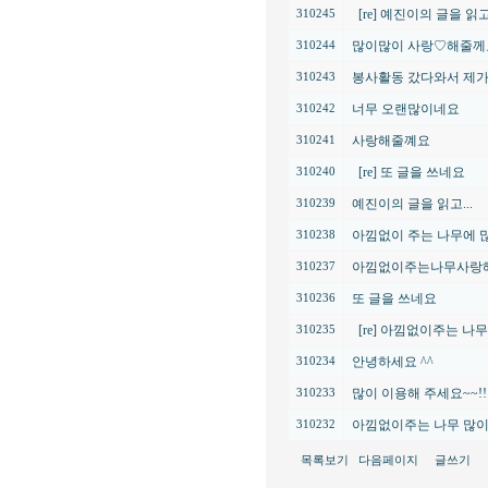
[re] 예진이의 글을 읽고.
310245
많이많이 사랑♡해줄께
310244
봉사활동 갔다와서 제가 직
310243
너무 오랜많이네요
310242
사랑해줄꼐요
310241
[re] 또 글을 쓰네요
310240
예진이의 글을 읽고...
310239
아낌없이 주는 나무에 많이
310238
아낌없이주는나무사랑
310237
또 글을 쓰네요
310236
[re] 아낌없이주는 나무 
310235
안녕하세요 ^^
310234
많이 이용해 주세요~~!!
310233
아낌없이주는 나무 많이 와
310232
목록보기
다음페이지
글쓰기