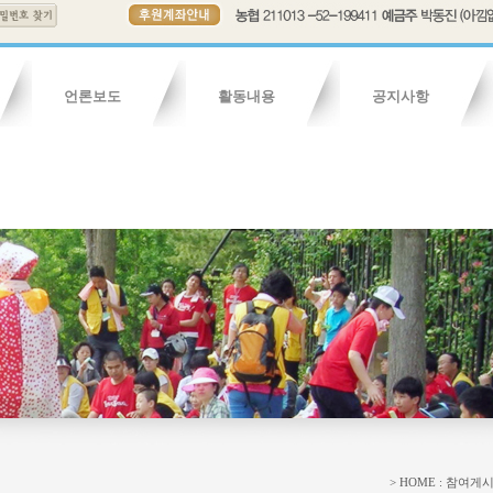
언론보도
활동내용
공지사항
연혁
보도기사
조직도
보도영상
회칙
활동내용
활동영상
활동사진
자유게시판
청소년게시
> HOME : 참여게시