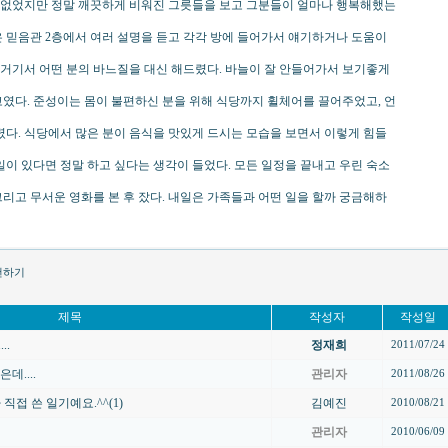
순 없었지만 정말 깨끗하게 비워진 그릇들을 보고 그분들이 얼마나 행복해했는
일은 믿음관 2층에서 여러 설명을 듣고 각각 방에 들어가서 얘기하거나 도움이
 거기서 어떤 분의 바느질을 대신 해드렸다. 바늘이 잘 안들어가서 보기좋게
였다. 준성이는 몸이 불편하신 분을 위해 식당까지 휠체어를 끌어주었고, 언
렸다. 식당에서 많은 분이 음식을 맛있게 드시는 모습을 보면서 이렇게 힘들
이 있다면 정말 하고 싶다는 생각이 들었다. 모든 일정을 끝내고 우린 숙소
 그리고 무서운 영화를 본 후 잤다. 내일은 가족들과 어떤 일을 할까 궁금해하
하기
제목
작성자
작성일
..
정재희
2011/07/24
데....
관리자
2011/08/26
접 쓴 일기예요.^^(1)
김예진
2010/08/21
관리자
2010/06/09