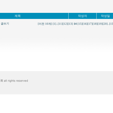
제목
작성자
작성일
글쓰기
[이전 10개]
[1]
..
[11]
[12]
[13]
14
[15]
[16]
[17]
[18]
[19]
[20]
..
[1