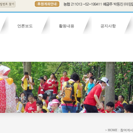
언론보도
활동내용
공지사항
연혁
보도기사
조직도
보도영상
회칙
활동내용
활동영상
활동사진
자유게시판
청소년게시
> HOME : 참여게시